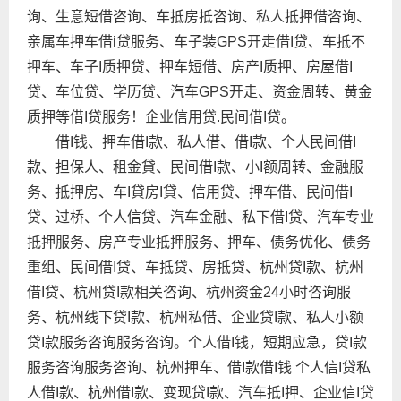
询、生意短借咨询、车抵房抵咨询、私人抵押借咨询、
亲属车押车借i贷服务、车子装GPS开走借I贷、车抵不
押车、车子I质押贷、押车短借、房产I质押、房屋借I
贷、车位贷、学历贷、汽车GPS开走、资金周转、黄金
质押等借I贷服务！企业信用贷.民间借I贷。
借I钱、押车借I款、私人借、借I款、个人民间借I
款、担保人、租金貸、民间借I款、小I额周转、金融服
务、抵押房、车I貸房I貸、信用贷、押车借、民间借I
贷、过桥、个人信贷、汽车金融、私下借I贷、汽车专业
抵押服务、房产专业抵押服务、押车、债务优化、债务
重组、民间借I贷、车抵贷、房抵贷、杭州贷I款、杭州
借I贷、杭州贷I款相关咨询、杭州资金24小时咨询服
务、杭州线下贷I款、杭州私借、企业贷I款、私人小额
贷I款服务咨询服务咨询。个人借I钱，短期应急，贷I款
服务咨询服务咨询、杭州押车、借I款借I钱 个人信I贷私
人借I款、杭州借I款、变现贷I款、汽车抵I押、企业信I贷