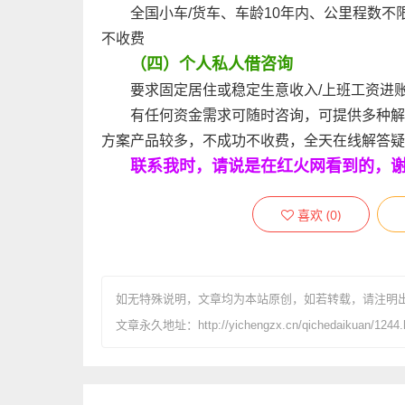
全国小车/货车、车龄10年内、公里程数不
不收费
（四）个人私人借咨询
要求固定居住或稳定生意收入/上班工资进账
有任何资金需求可随时咨询，可提供多种解
方案产品较多，不成功不收费，全天在线解答疑
联系我时，请说是在红火网看到的，
喜欢
(
0
)
如无特殊说明，文章均为本站原创
，如若转载，请注明
文章永久地址：http://yichengzx.cn/qichedaikuan/1244.