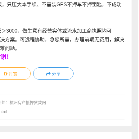
限，只压大本手续、不需装GPS不押车不押钥匙，不成功
＞3000，做生意有经营实体或流水加工商执照均可
决方案。可远程协助，急您所需，办理前期无费用，解决
难问题。
谢谢！
打赏
分享
出处：
杭州房产抵押贷款网
html