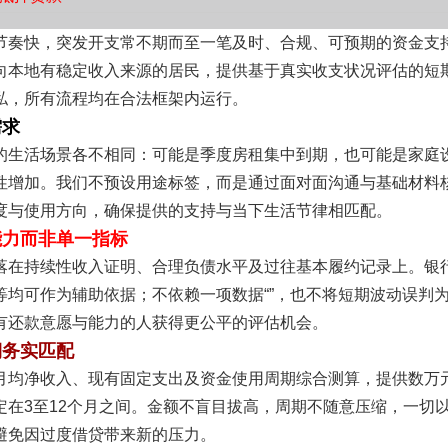
节奏快，突发开支常不期而至一笔及时、合规、可预期的资金支
向本地有稳定收入来源的居民，提供基于真实收支状况评估的短
私，所有流程均在合法框架内运行。
需求
的生活场景各不相同：可能是季度房租集中到期，也可能是家庭
性增加。我们不预设用途标签，而是通过面对面沟通与基础材料
度与使用方向，确保提供的支持与当下生活节律相匹配。
能力而非单一指标
落在持续性收入证明、合理负债水平及过往基本履约记录上。银
等均可作为辅助依据；不依赖一项数据“”，也不将短期波动误判
有还款意愿与能力的人获得更公平的评估机会。
期务实匹配
月均净收入、现有固定支出及资金使用周期综合测算，提供数万
定在3至12个月之间。金额不盲目拔高，周期不随意压缩，一切
避免因过度借贷带来新的压力。