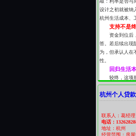
敲：利率是否与
设计之初就被纳
杭州生活成本、
支持不是
资金到位后
答。若后续出现
为，但承认人在
性。
回归生活
较终，这项
容。修好漏水的
杭州个人贷款
承诺改变长期财
助。
联系人：葛经理
电话：13262828
地址：杭州
经营范围：房屋