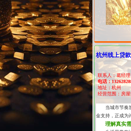
杭州线上贷款
联系人：葛经理
电话：13262828
地址：杭州
经营范围：房屋
当城市节奏
金支持，正成为
理解真实