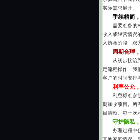
实际需求展开。
手续精简
需要准备的
收入或经营情况
入协商阶段，双
周期合理
从初步接洽
定流程操作，我
客户的时间安排
利率公允
利息标准参
期加收项目。所
目清晰、每一次
守护隐私
办理过程中
其他家庭情况、