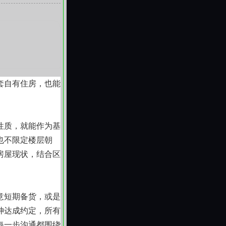
于是否真正贴合普
稳过渡的支点。我
套自有住房，也能
性质，就能作为基
也不限定楼层朝
房屋现状，结合区
意短期备货，或是
神达成约定，所有
每一步沟通都围绕