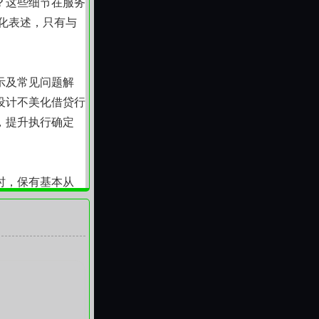
？这些细节在服务
对化表述，只有与
示及常见问题解
设计不美化借贷行
，提升执行确定
时，保有基本从
能安心订票。它不
安静、有边界的协