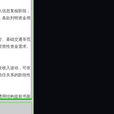
入信息复核阶段，
，条款列明资金用
疗、基础交通等范
经营性资金需求。
性收入波动，可依
信任关系的阶段性
费用结构提前书面
加条件。我们相