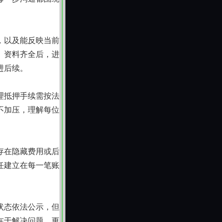
，以及能反映当前
。资料齐全后，进
进后续。
理抵押手续需按法
不加压，理解每位
存在隐藏费用或后
任建立在每一笔账
状态依法公示，但
在于解决问题，更