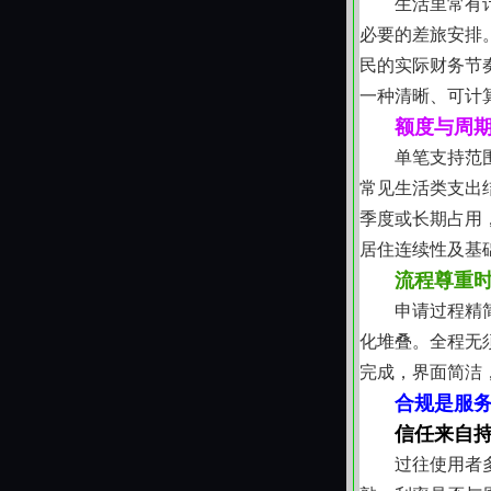
生活里常有
必要的差旅安排
民的实际财务节
一种清晰、可计
额度与周
单笔支持范
常见生活类支出
季度或长期占用
居住连续性及基
流程尊重
申请过程精
化堆叠。全程无
完成，界面简洁
合规是服
信任来自
过往使用者