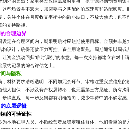
计划外的支出：家电突发故障需及时更换，孩子课外活动费用集
。这些场景并不宏大，却需要与之匹配的响应速度和适配额度。
奏，关注个体在月度收支平衡中的微小缺口，不放大焦虑，也不
算的支持路径。
期的合理边界
围设定在合理区间内，期限明确对应短期使用目标。金额并非越
结构设计，确保还款压力可控、资金用途聚焦。周期通常以周或
，让资金流动回归“临时调剂”的本意。每一次支持都建立在对申
础履约记录的综合评估之上。
时间与隐私
简，材料要求清晰透明，不附加冗余环节。审核注重实质信息的
须他人担保，不涉及资产权属转移，也无需第三方见证。所有沟
，步骤直观，每一步反馈都有明确指向，减少等待中的不确定感
务的底层逻辑
持续的可验证性
多为本地在职人员、小微经营者及稳定租住群体。他们看重的是