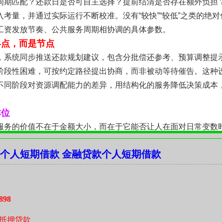
周期匹配？还款日是否可自主选择？提前结清是否存在额外负担
入考量，并通过实际运行不断校准。没有“较快”“较低”之类的绝
工资发放节奏、公共服务周期相协调的具体参数。
终点，而是节点
，系统同步推送还款规划建议，包含分批偿还参考、预算调整提
阶段性困难，可按约定路径提出协商，而非被动等待催告。这种
不同阶段对资源调配能力的差异，用结构化的服务降低决策成本
本位
服务的价值不在于金额大小，而在于它能否让人在面对日常变数
水管不必犹豫三天，报名兴趣班不用反复权衡，赶早班高铁前也
个人短期借款 金融贷款个人短期借款
务结构，但愿意为那些值得被认真对待的小事，提供一次稳妥、
898
抵押贷款