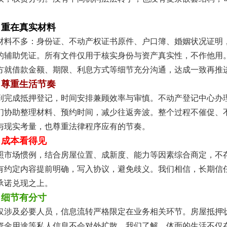
，重在真实材料
材料不多：身份证、不动产权证书原件、户口簿、婚姻状况证明
的辅助凭证。所有文件仅用于核实身份与资产真实性，不作他用
方就借款金额、期限、利息方式等细节充分沟通，达成一致再推
，尊重生活节奏
到完成抵押登记，时间安排兼顾效率与审慎。不动产登记中心办
们协助整理材料、预约时间，减少往返奔波。整个过程不催促、
与现实考量，也尊重法律程序应有的节奏。
，成本看得见
照市场惯例，结合房屋位置、成新度、能力等因素综合商定，不
有约定内容提前明确，写入协议，避免歧义。我们相信，长期信
承诺兑现之上。
，细节有分寸
仅涉及必要人员，信息流转严格限定在业务相关环节。房屋抵押
资金用途等私人信息不会对外扩散。我们了解，体面的生活不仅