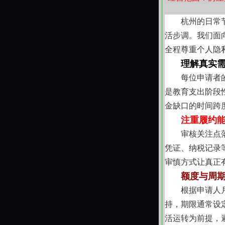
杭州的日常
活步调。我们面
全程尊重个人隐
理解真实
每位申请者
是教育支出阶段
金缺口的时间跨
注重履约
审核关注点
凭证、纳税记录
审慎方式让真正
额度与周
根据申请人
持，期限通常设
活运转为前提，