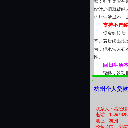
敲：利率是否与
设计之初就被纳
杭州生活成本、
支持不是
资金到位后
答。若后续出现
为，但承认人在
性。
回归生活
较终，这项
容。修好漏水的
杭州个人贷款
承诺改变长期财
助。
联系人：葛经理
电话：13262828
地址：杭州
经营范围：房屋