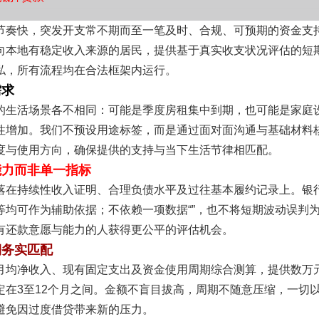
节奏快，突发开支常不期而至一笔及时、合规、可预期的资金支
向本地有稳定收入来源的居民，提供基于真实收支状况评估的短
私，所有流程均在合法框架内运行。
需求
的生活场景各不相同：可能是季度房租集中到期，也可能是家庭
性增加。我们不预设用途标签，而是通过面对面沟通与基础材料
度与使用方向，确保提供的支持与当下生活节律相匹配。
能力而非单一指标
落在持续性收入证明、合理负债水平及过往基本履约记录上。银
等均可作为辅助依据；不依赖一项数据“”，也不将短期波动误判
有还款意愿与能力的人获得更公平的评估机会。
期务实匹配
月均净收入、现有固定支出及资金使用周期综合测算，提供数万
定在3至12个月之间。金额不盲目拔高，周期不随意压缩，一切
避免因过度借贷带来新的压力。