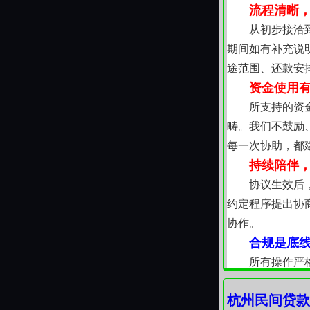
流程清晰
从初步接洽
期间如有补充说
途范围、还款安
资金使用
所支持的资
畴。我们不鼓励
每一次协助，都
持续陪伴
协议生效后
约定程序提出协
协作。
合规是底
所有操作严
列示，构成清晰
杭州民间贷款
信，可持续的支