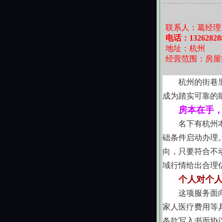
在杭州这座
通人过日子的真
联系人：葛经理
们愿以踏实的方
电话：13262828
地址：杭州
经营范围：房屋
杭州的街巷
成为踏实可靠的
房本在手
名下有杭州
础条件启动办理
向，只要符合不
域行情给出合理
个人对个
这项服务面
家人医疗费用等
条款写入书面协