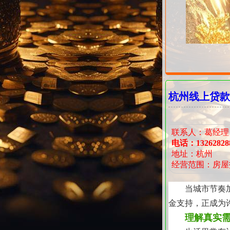
杭州线上贷款
联系人：葛经理
电话：13262828
地址：杭州
经营范围：房屋
当城市节奏
金支持，正成为
理解真实