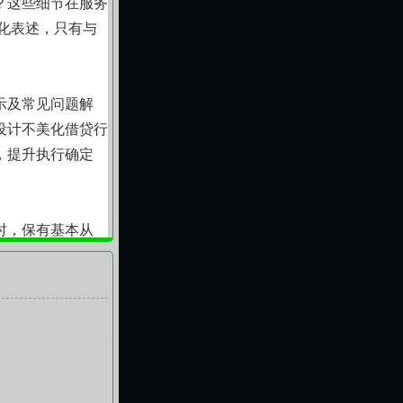
？这些细节在服务
对化表述，只有与
示及常见问题解
设计不美化借贷行
，提升执行确定
时，保有基本从
能安心订票。它不
安静、有边界的协