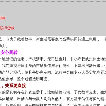
讲求实效的城市里，金融服务的价值，不在于速度有多快，而在
实逻辑。一次理性的资金安排，不该成为负担的起点，而应是平
式，陪伴本地居民应对生活中那些需要一点缓冲的时刻。
898
抵押贷款
里，老房子藏着故事，新生活需要底气当手头周转遇上急用，一
助力。
，安心周转
本地登记的住宅，产权清晰、无司法查封、非小产权或集体土地
。我们重视房屋本身的市场价值与居住属性，不苛求房龄长短，
动产登记规范，便具备协商空间。流程中会由专业人员实地查看
估值参考，整个过程透明可溯。
人，关系更直接
向的是真实存在的资金需求，比如装修老宅、子女教育支出、生
具体场景。出借方与借款人均为自然人，双方基于信任与契约精
议，权责分明。没有中间机构层层转手，也没有复杂嵌套结构，