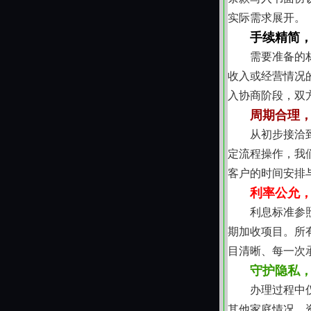
实际需求展开。
手续精简
需要准备的
收入或经营情况
入协商阶段，双
周期合理
从初步接洽
定流程操作，我
客户的时间安排
利率公允
利息标准参
期加收项目。所
目清晰、每一次
守护隐私
办理过程中
其他家庭情况、