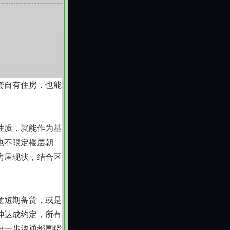
于是否真正贴合普
稳过渡的支点。我
套自有住房，也能
性质，就能作为基
也不限定楼层朝
房屋现状，结合区
意短期备货，或是
神达成约定，所有
每一步沟通都围绕