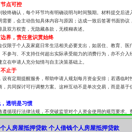
，节点可控
到较终确认，每个环节均有明确说明与时间预期。材料提交后进
明需要，会主动告知具体内容与原因；达成一致后签署书面协议
排及双方权责，无隐藏条款，无模糊表述。
有边界，责任意识贯始终
金仅限于个人及家庭日常生活相关必要支出，如居住、教育、医
、不参与、不支持任何超出实际承受能力的消费行为，亦不介入
建立在申请人充分知情与自主决策基础上。
，不止于
，设有定期提醒服务，帮助申请人规划每月资金安排；若遇临时
商，共同探讨可行调整方案。这种互动不是单次交易，而是基于
线，透明是习惯
格遵循现行法律法规，不突破监管对个人资金使用的规范要求。
，计算方式可验证；不存在任何未披露成本，也无强制搭售或附
个人房屋抵押贷款 个人借钱个人房屋抵押贷款
持，必须扎根于可验证的规则之上。