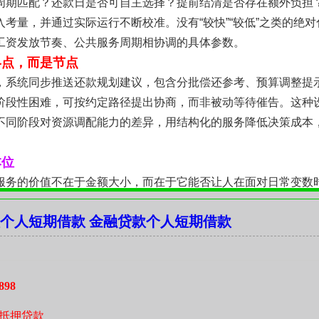
周期匹配？还款日是否可自主选择？提前结清是否存在额外负担
入考量，并通过实际运行不断校准。没有“较快”“较低”之类的绝
工资发放节奏、公共服务周期相协调的具体参数。
终点，而是节点
，系统同步推送还款规划建议，包含分批偿还参考、预算调整提
阶段性困难，可按约定路径提出协商，而非被动等待催告。这种
不同阶段对资源调配能力的差异，用结构化的服务降低决策成本
本位
服务的价值不在于金额大小，而在于它能否让人在面对日常变数
水管不必犹豫三天，报名兴趣班不用反复权衡，赶早班高铁前也
个人短期借款 金融贷款个人短期借款
务结构，但愿意为那些值得被认真对待的小事，提供一次稳妥、
898
抵押贷款