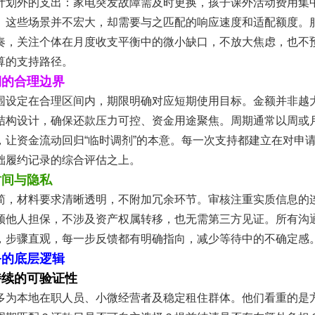
计划外的支出：家电突发故障需及时更换，孩子课外活动费用集
。这些场景并不宏大，却需要与之匹配的响应速度和适配额度。
奏，关注个体在月度收支平衡中的微小缺口，不放大焦虑，也不
算的支持路径。
期的合理边界
围设定在合理区间内，期限明确对应短期使用目标。金额并非越
结构设计，确保还款压力可控、资金用途聚焦。周期通常以周或
，让资金流动回归“临时调剂”的本意。每一次支持都建立在对申
础履约记录的综合评估之上。
时间与隐私
简，材料要求清晰透明，不附加冗余环节。审核注重实质信息的
须他人担保，不涉及资产权属转移，也无需第三方见证。所有沟
，步骤直观，每一步反馈都有明确指向，减少等待中的不确定感
务的底层逻辑
持续的可验证性
多为本地在职人员、小微经营者及稳定租住群体。他们看重的是