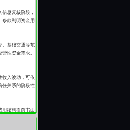
入信息复核阶段，
，条款列明资金用
疗、基础交通等范
经营性资金需求。
性收入波动，可依
信任关系的阶段性
费用结构提前书面
加条件。我们相