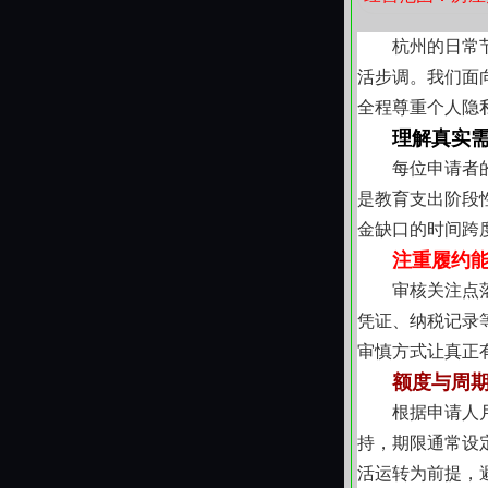
杭州的日常
活步调。我们面
全程尊重个人隐
理解真实
每位申请者
是教育支出阶段
金缺口的时间跨
注重履约
审核关注点
凭证、纳税记录
审慎方式让真正
额度与周
根据申请人
持，期限通常设
活运转为前提，