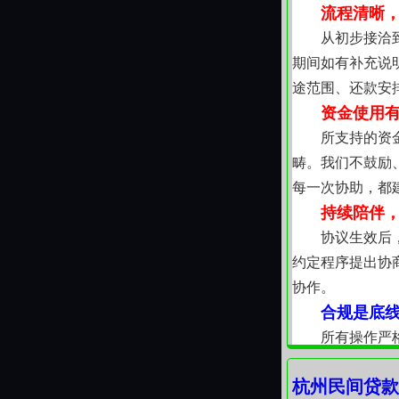
流程清晰
从初步接洽
期间如有补充说
途范围、还款安
资金使用
所支持的资
畴。我们不鼓励
每一次协助，都
持续陪伴
协议生效后
约定程序提出协
协作。
合规是底
所有操作严
列示，构成清晰
杭州民间贷款
信，可持续的支