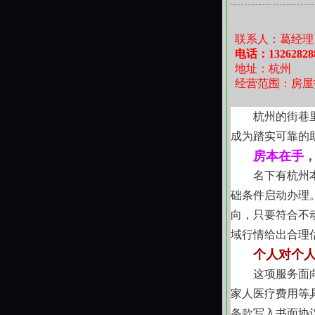
在杭州这座
通人过日子的真
联系人：葛经理
们愿以踏实的方
电话：13262828
地址：杭州
经营范围：房屋
杭州的街巷
成为踏实可靠的
房本在手
名下有杭州
础条件启动办理
向，只要符合不
域行情给出合理
个人对个
这项服务面
家人医疗费用等
条款写入书面协