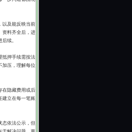
，以及能反映当前
。资料齐全后，进
进后续。
理抵押手续需按法
不加压，理解每位
存在隐藏费用或后
任建立在每一笔账
状态依法公示，但
在于解决问题，更