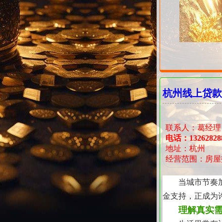
杭州线上贷款
联系人：葛经理
电话：13262828
地址：杭州
经营范围：房屋
当城市节奏
金支持，正成为
理解真实