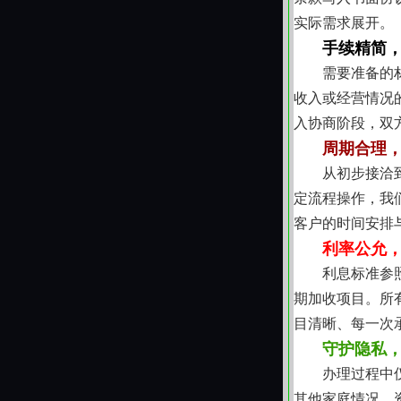
实际需求展开。
手续精简
需要准备的
收入或经营情况
入协商阶段，双
周期合理
从初步接洽
定流程操作，我
客户的时间安排
利率公允
利息标准参
期加收项目。所
目清晰、每一次
守护隐私
办理过程中
其他家庭情况、