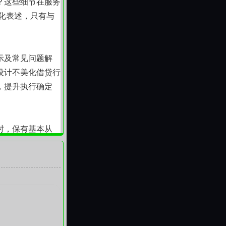
？这些细节在服务
对化表述，只有与
示及常见问题解
设计不美化借贷行
，提升执行确定
时，保有基本从
能安心订票。它不
安静、有边界的协