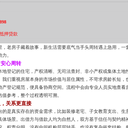
讲求实效的城市里，金融服务的价值，不在于速度有多快，而在
实逻辑。一次理性的资金安排，不该成为负担的起点，而应是平
式，陪伴本地居民应对生活中那些需要一点缓冲的时刻。
898
抵押贷款
里，老房子藏着故事，新生活需要底气当手头周转遇上急用，一
助力。
，安心周转
本地登记的住宅，产权清晰、无司法查封、非小产权或集体土地
。我们重视房屋本身的市场价值与居住属性，不苛求房龄长短，
动产登记规范，便具备协商空间。流程中会由专业人员实地查看
估值参考，整个过程透明可溯。
人，关系更直接
向的是真实存在的资金需求，比如装修老宅、子女教育支出、生
具体场景。出借方与借款人均为自然人，双方基于信任与契约精
议，权责分明。没有中间机构层层转手，也没有复杂嵌套结构，