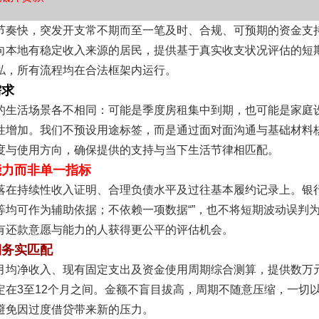
节奏快，突发开支常不期而至一笔及时、合规、可预期的资金支
向本地有稳定收入来源的居民，提供基于真实收支状况评估的短
私，所有流程均在合法框架内运行。
需求
的生活场景各不相同：可能是季度房租集中到期，也可能是家庭
性增加。我们不预设用途标签，而是通过面对面沟通与基础材料
度与使用方向，确保提供的支持与当下生活节律相匹配。
能力而非单一指标
落在持续性收入证明、合理负债水平及过往基本履约记录上。银
等均可作为辅助依据；不依赖一项数据“”，也不将短期波动误判
有还款意愿与能力的人获得更公平的评估机会。
期务实匹配
月均净收入、现有固定支出及资金使用周期综合测算，提供数万
定在3至12个月之间。金额不盲目拔高，周期不随意压缩，一切
避免因过度借贷带来新的压力。