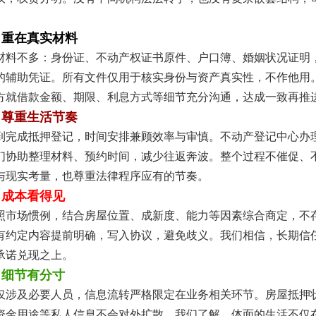
，重在真实材料
材料不多：身份证、不动产权证书原件、户口簿、婚姻状况证明
的辅助凭证。所有文件仅用于核实身份与资产真实性，不作他用
方就借款金额、期限、利息方式等细节充分沟通，达成一致再推
，尊重生活节奏
到完成抵押登记，时间安排兼顾效率与审慎。不动产登记中心办
们协助整理材料、预约时间，减少往返奔波。整个过程不催促、
与现实考量，也尊重法律程序应有的节奏。
，成本看得见
照市场惯例，结合房屋位置、成新度、能力等因素综合商定，不
有约定内容提前明确，写入协议，避免歧义。我们相信，长期信
承诺兑现之上。
，细节有分寸
仅涉及必要人员，信息流转严格限定在业务相关环节。房屋抵押
资金用途等私人信息不会对外扩散。我们了解，体面的生活不仅