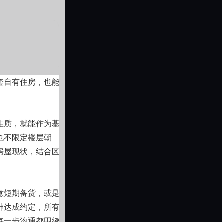
于是否真正贴合普
稳过渡的支点。我
套自有住房，也能
性质，就能作为基
也不限定楼层朝
房屋现状，结合区
意短期备货，或是
神达成约定，所有
每一步沟通都围绕