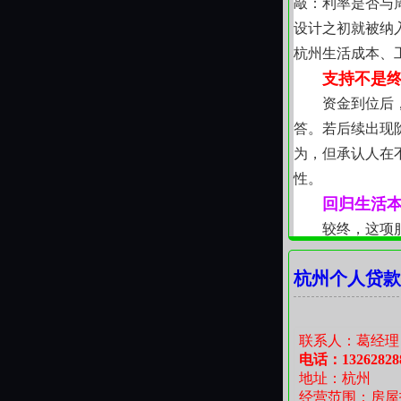
敲：利率是否与
设计之初就被纳
杭州生活成本、
支持不是
资金到位后
答。若后续出现
为，但承认人在
性。
回归生活
较终，这项
容。修好漏水的
杭州个人贷款
承诺改变长期财
助。
联系人：葛经理
电话：13262828
地址：杭州
经营范围：房屋