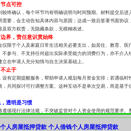
，节点可控
到较终确认，每个环节均有明确说明与时间预期。材料提交后进
明需要，会主动告知具体内容与原因；达成一致后签署书面协议
排及双方权责，无隐藏条款，无模糊表述。
有边界，责任意识贯始终
金仅限于个人及家庭日常生活相关必要支出，如居住、教育、医
、不参与、不支持任何超出实际承受能力的消费行为，亦不介入
建立在申请人充分知情与自主决策基础上。
，不止于
，设有定期提醒服务，帮助申请人规划每月资金安排；若遇临时
商，共同探讨可行调整方案。这种互动不是单次交易，而是基于
线，透明是习惯
格遵循现行法律法规，不突破监管对个人资金使用的规范要求。
，计算方式可验证；不存在任何未披露成本，也无强制搭售或附
个人房屋抵押贷款 个人借钱个人房屋抵押贷款
持，必须扎根于可验证的规则之上。