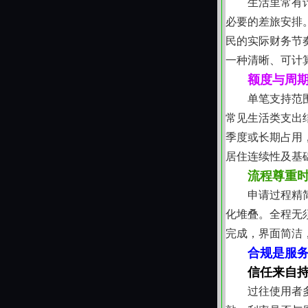
生活里常有
必要的差旅安排
民的实际财务节
一种清晰、可计
额度与周
单笔支持范
常见生活类支出
季度或长期占用
居住连续性及基
流程尊重
申请过程精
化堆叠。全程无
完成，界面简洁
合规是服
信任来自
过往使用者